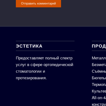
ЭСТЕТИКА
ПРОД
Предоставляет полный спектр
Металл
услуг в сфере ортопедической
Безмет
стоматологии и
Съёмны
протезирования.
Бюгель
Термоп
Культе
All-on-
констр