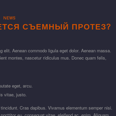
NEWS
ЕТСЯ СЪЕМНЫЙ ПРОТЕЗ?
ng elit. Aenean commodo ligula eget dolor. Aenean massa.
ient montes, nascetur ridiculus mus. Donec quam felis,
putate eget, arcu.
s vitae, justo.
r tincidunt. Cras dapibus. Vivamus elementum semper nisi.
 porttitor eu, consequat vitae, eleifend ac, enim. Aliquam